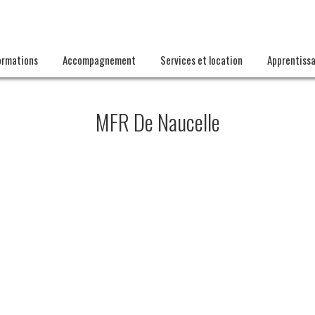
ormations
Accompagnement
Services et location
Apprentiss
MFR De Naucelle