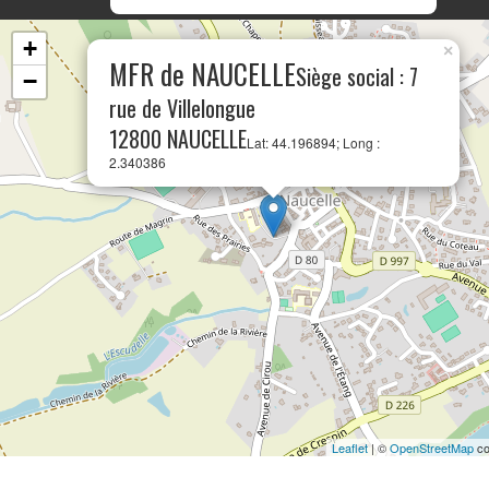
+
×
MFR de NAUCELLE
Siège social : 7
−
rue de Villelongue
12800 NAUCELLE
Lat: 44.196894; Long :
2.340386
Leaflet
| ©
OpenStreetMap
co