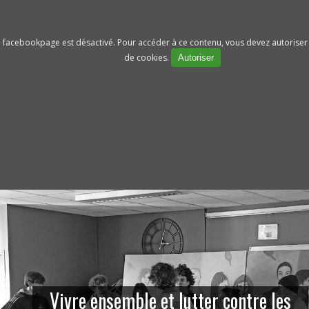
facebookpage est désactivé. Pour accéder à ce contenu, vous devez autoriser
de cookies.
Autoriser
Vivre ensemble et lutter contre les
Nouvelles formations a la MFR de
Telia et Lucie nous racontent leur
La MFR de Naucelle en Chine
Octobre rose à la MFR !