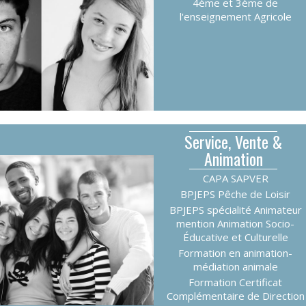
4ème et 3ème de
l'enseignement Agricole
Service, Vente &
Animation
CAPA SAPVER
BPJEPS Pêche de Loisir
BPJEPS spécialité Animateur
mention Animation Socio-
Éducative et Culturelle
Formation en animation-
médiation animale
Formation Certificat
Complémentaire de Direction