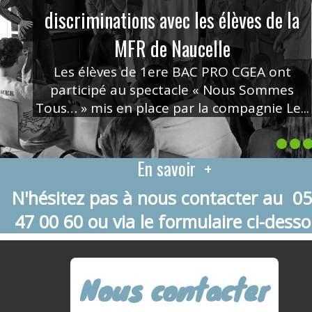
discriminations avec les élèves de la
Élèves et formateurs, tous réunis pour une
Les élèves de la MFR de Naucelle dans le
mobilité en images
Naucelle !
cadre d'un regroupement international de
même cause !...
Mobilité de stage à Girone, en Catalogne...
Une formation de sensibilisation à la
MFR de Naucelle
jeunes ont été invités par la Ré...
médiation animale, première étape vers
Les élèves de 1ere BAC PRO CGEA ont
votre projet professionnel ! Et un Cer...
participé au spectacle « Nous Sommes
Tous… » mis en place par la compagnie Le...
En savoir +
N'hésitez pas à nous contacter au 05
47 00 60 ou via le formulaire ci-desso
Nous contacter